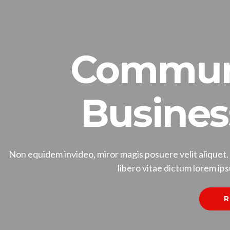
Communi
Busine
Non equidem invideo, miror magis posuere velit aliquet.
libero vitae dictum lorem ips
R