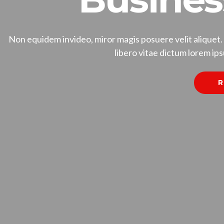
Non equidem invideo, miror magis posuere velit aliquet.
libero vitae dictum lorem ips
R