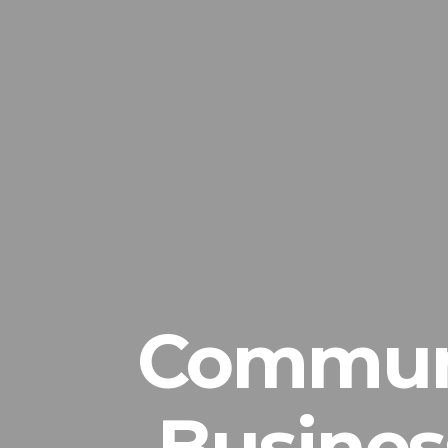
Communi
Busine