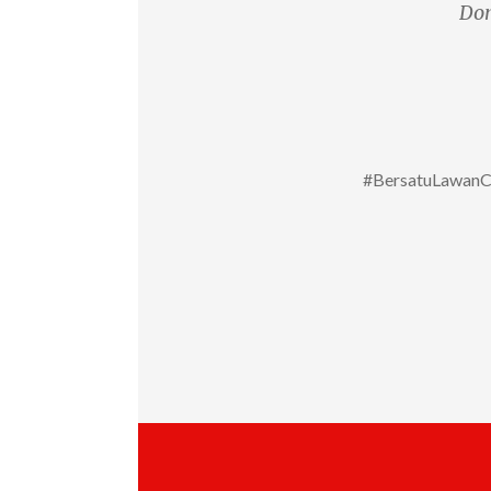
Don
#BersatuLawanCor