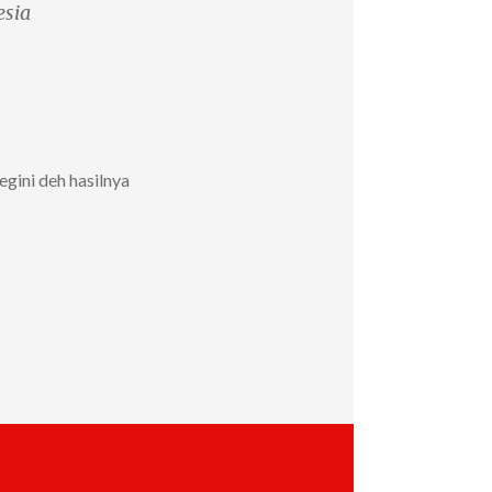
esia
gini deh hasilnya